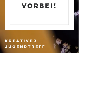
vorbei!
Kreativer
Jugendtreff
info@kreativer-jugendtreff.de
Straße des Friedens 48
18299 Laage
Impressum
Datenschutz